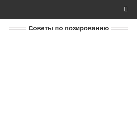
Skip
to
content
Советы по позированию