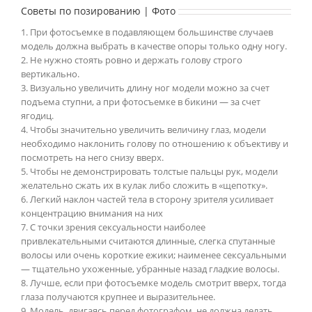
Советы по позированию | Фото
1. При фотосъемке в подавляющем большинстве случаев
модель должна выбрать в качестве опоры только одну ногу.
2. Не нужно стоять ровно и держать голову строго
вертикально.
3. Визуально увеличить длину ног модели можно за счет
подъема ступни, а при фотосъемке в бикини — за счет
ягодиц.
4. Чтобы значительно увеличить величину глаз, модели
необходимо наклонить голову по отношению к объективу и
посмотреть на него снизу вверх.
5. Чтобы не демонстрировать толстые пальцы рук, модели
желательно сжать их в кулак либо сложить в «щепотку».
6. Легкий наклон частей тела в сторону зрителя усиливает
концентрацию внимания на них
7. С точки зрения сексуальности наиболее
привлекательными считаются длинные, слегка спутанные
волосы или очень короткие ежики; наименее сексуальными
— тщательно ухоженные, убранные назад гладкие волосы.
8. Лучше, если при фотосъемке модель смотрит вверх, тогда
глаза получаются крупнее и выразительнее.
9. Модель, двигаясь перед фотографом, не должна делать