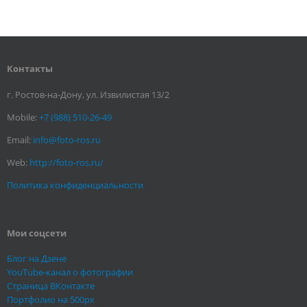
Контакты
г. Ростов-на-Дону, ул. Извилистая 13/2
Mobile:
+7 (988) 510-26-49
Email:
info@foto-ros.ru
Web:
http://foto-ros.ru/
Политика конфиденциальности
Мои соцсети
Блог на Дзене
YouTube-канал о фотографии
Страница ВКонтакте
Портфолио на 500px