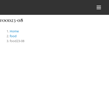
Skip
to
content
food23-08
Home
food
food23-08