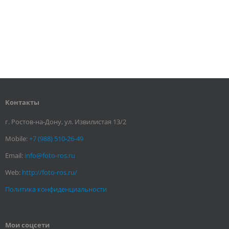
Контакты
г. Ростов-на-Дону, ул. Извилистая 13/2
Mobile:
+7 (988) 510-26-49
Email:
info@foto-ros.ru
Web:
http://foto-ros.ru/
Политика конфиденциальности
Мои соцсети