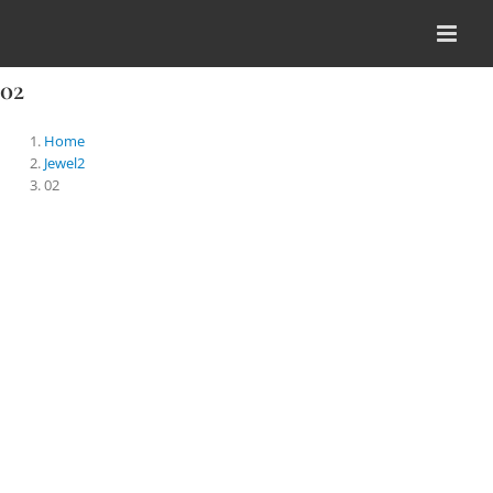
Skip
to
content
02
Home
Jewel2
02