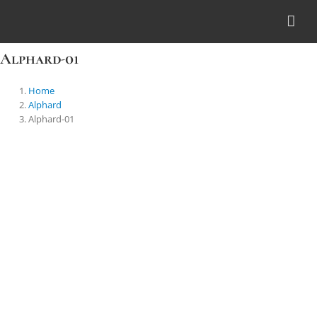
Skip
to
content
Alphard-01
Home
Alphard
Alphard-01