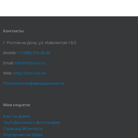
Контакты
г. Ростов-на-Дону, ул. Извилистая 13/2
Mobile:
+7 (988) 510-26-49
Email:
info@foto-ros.ru
Web:
http://foto-ros.ru/
Политика конфиденциальности
Мои соцсети
Блог на Дзене
YouTube-канал о фотографии
Страница ВКонтакте
Портфолио на 500px