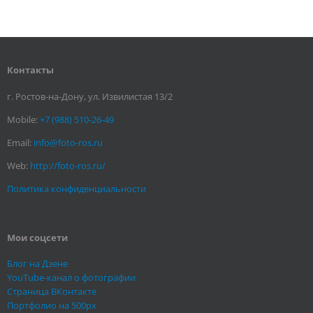
Контакты
г. Ростов-на-Дону, ул. Извилистая 13/2
Mobile:
+7 (988) 510-26-49
Email:
info@foto-ros.ru
Web:
http://foto-ros.ru/
Политика конфиденциальности
Мои соцсети
Блог на Дзене
YouTube-канал о фотографии
Страница ВКонтакте
Портфолио на 500px