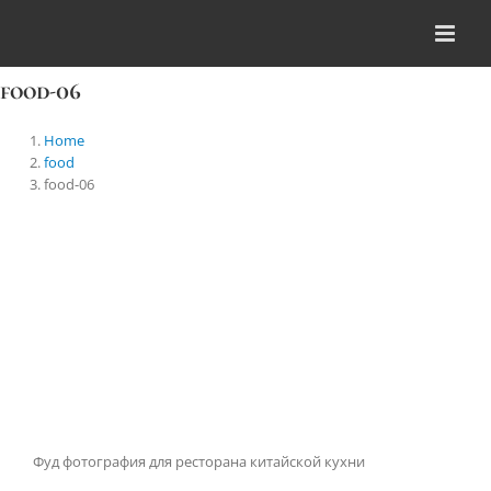
Skip
to
content
food-06
Home
food
food-06
Фуд фотография для ресторана китайской кухни