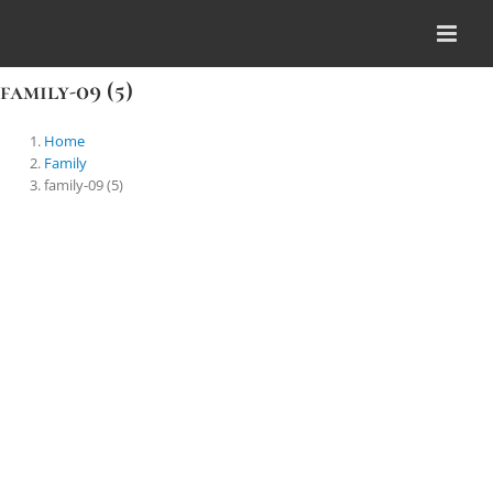
Skip
to
content
family-09 (5)
Home
Family
family-09 (5)