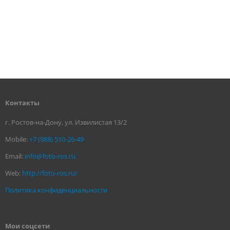
Контакты
г. Ростов-на-Дону, ул. Извилистая 13/2
Mobile:
+7 (988) 510-26-49
Email:
info@foto-ros.ru
Web:
http://foto-ros.ru/
Политика конфиденциальности
Мои соцсети