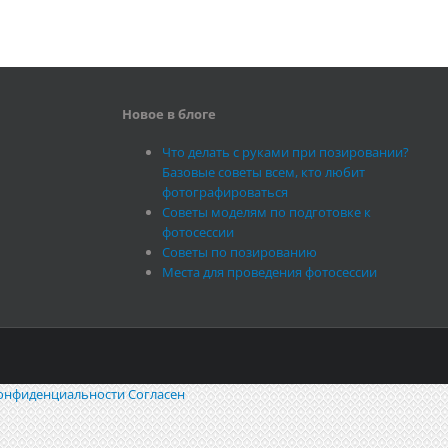
Новое в блоге
Что делать с руками при позировании?
Базовые советы всем, кто любит
фотографироваться
Советы моделям по подготовке к
фотосессии
Советы по позированию
Места для проведения фотосессии
онфиденциальности
Согласен