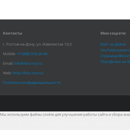
Контакты
Мои соцсети
г. Ростов-на-Дону, ул. Извилистая 13/2
Блог на Дзене
YouTube-канал 
Mobile:
+7 (988) 510-26-49
Страница ВКонт
Портфолио на 5
Email:
info@foto-ros.ru
Web:
http://foto-ros.ru/
Политика конфиденциальности
Мы используем файлы cookie для улучшения работы сайта и сбора ана