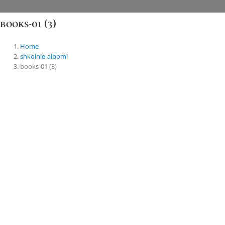
Skip
to
books-01 (3)
content
Home
shkolnie-albomi
books-01 (3)