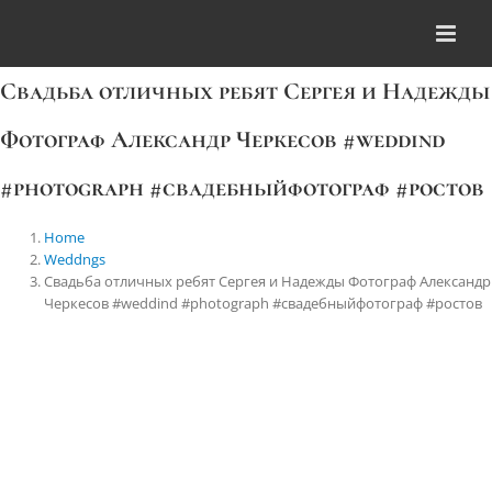
Skip
to
content
Свадьба отличных ребят Сергея и Надежды
Фотограф Александр Черкесов #weddind
#photograph #свадебныйфотограф #ростов
Home
Weddngs
Свадьба отличных ребят Сергея и Надежды Фотограф Александр
Черкесов #weddind #photograph #свадебныйфотограф #ростов