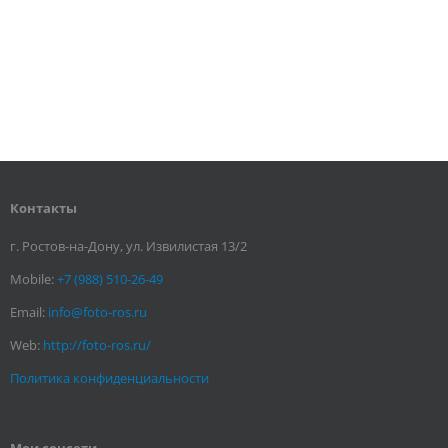
Контакты
г. Ростов-на-Дону, ул. Извилистая 13/2
Mobile:
+7 (988) 510-26-49
Email:
info@foto-ros.ru
Web:
http://foto-ros.ru/
Политика конфиденциальности
Мои соцсети