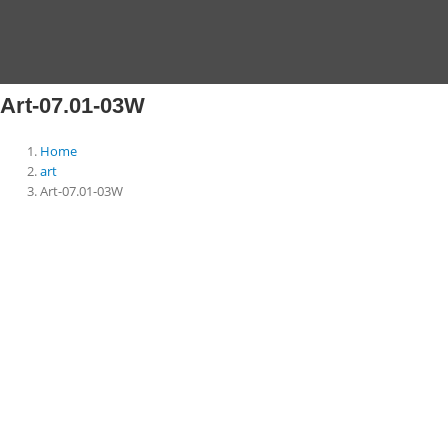
Skip
to
content
Art-07.01-03W
Home
art
Art-07.01-03W