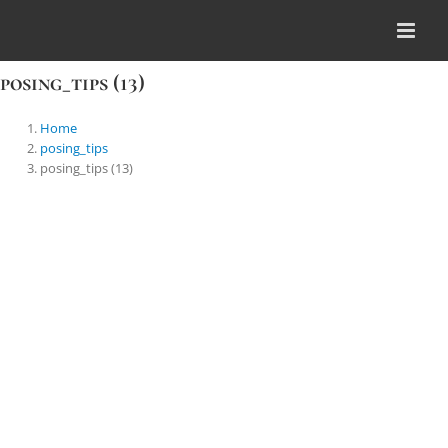
Skip
to
content
posing_tips (13)
Home
posing_tips
posing_tips (13)