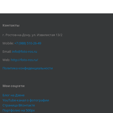
Контакты
г. Ростов-на-Дону, ул. Извилистая 13/2
Mobile:
+7 (988) 510-26-49
Email:
info@foto-ros.ru
Web:
http://foto-ros.ru/
Политика конфиденциальности
Мои соцсети
Блог на Дзене
YouTube-канал о фотографии
Страница ВКонтакте
Портфолио на 500px