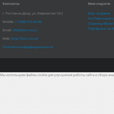
Контакты
Мои соцсети
г. Ростов-на-Дону, ул. Извилистая 13/2
Блог на Дзене
YouTube-канал 
Mobile:
+7 (988) 510-26-49
Страница ВКонт
Портфолио на 5
Email:
info@foto-ros.ru
Web:
http://foto-ros.ru/
Политика конфиденциальности
Мы используем файлы cookie для улучшения работы сайта и сбора ана