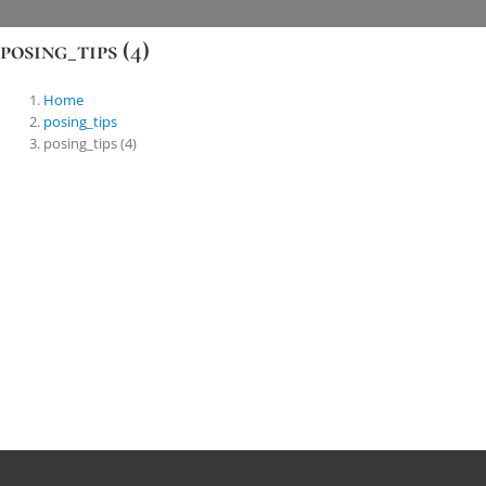
Skip
to
posing_tips (4)
content
Home
posing_tips
posing_tips (4)