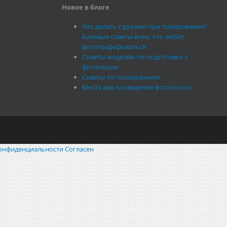
Новое в блоге
Что делать с руками при позировании?
Базовые советы всем, кто любит
фотографироваться
Советы моделям по подготовке к
фотосессии
Советы по позированию
Места для проведения фотосессии
онфиденциальности
Согласен