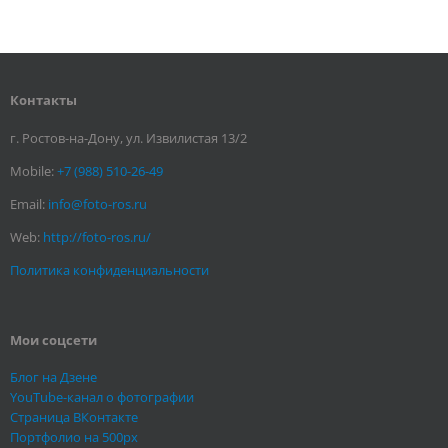
Контакты
г. Ростов-на-Дону, ул. Извилистая 13/2
Mobile:
+7 (988) 510-26-49
Email:
info@foto-ros.ru
Web:
http://foto-ros.ru/
Политика конфиденциальности
Мои соцсети
Блог на Дзене
YouTube-канал о фотографии
Страница ВКонтакте
Портфолио на 500px