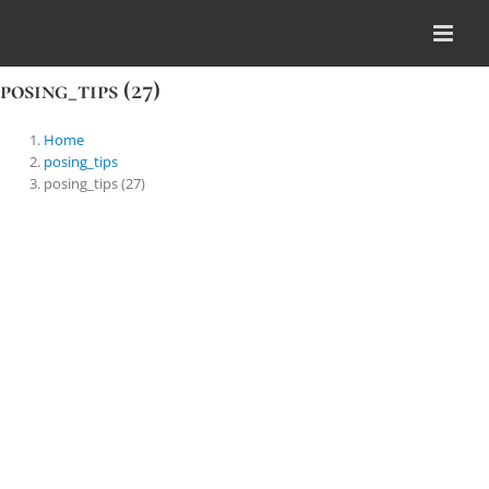
Skip
to
content
posing_tips (27)
Home
posing_tips
posing_tips (27)