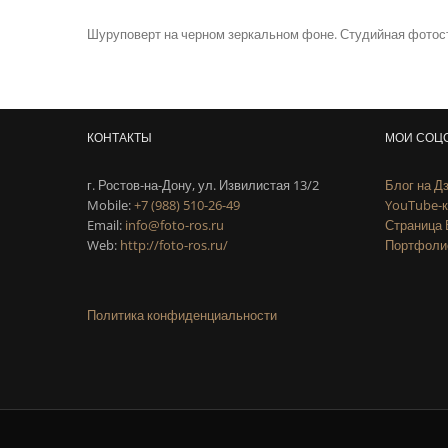
Шуруповерт на черном зеркальном фоне. Студийная фото
КОНТАКТЫ
МОИ СОЦ
г. Ростов-на-Дону, ул. Извилистая 13/2
Блог на Д
Mobile:
+7 (988) 510-26-49
YouTube-к
Email:
info@foto-ros.ru
Страница 
Web:
http://foto-ros.ru/
Портфолио
Политика конфиденциальности