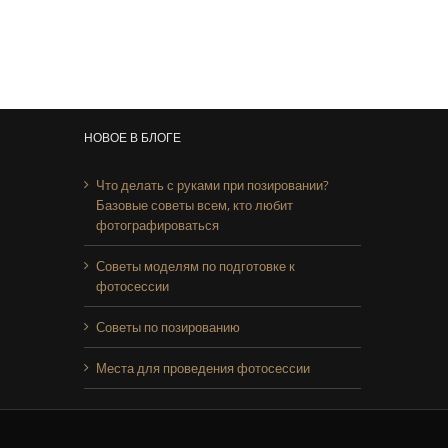
НОВОЕ В БЛОГЕ
Что делать с руками при позировании?
Базовые советы всем, кто любит
фотографироваться
Советы моделям по подготовке к
фотосессии
Советы по позированию
Места для проведения фотосессии