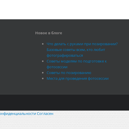
Новое в блоге
Что делать с руками при позировании?
Базовые советы всем, кто любит
фотографироваться
Советы моделям по подготовке к
фотосессии
Советы по позированию
Места для проведения фотосессии
онфиденциальности
Согласен