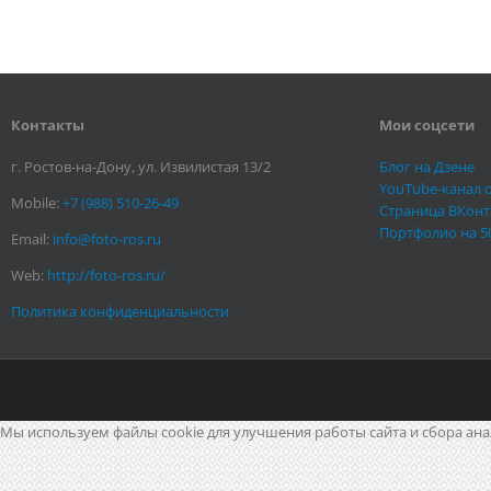
Контакты
Мои соцсети
г. Ростов-на-Дону, ул. Извилистая 13/2
Блог на Дзене
YouTube-канал 
Mobile:
+7 (988) 510-26-49
Страница ВКонт
Портфолио на 5
Email:
info@foto-ros.ru
Web:
http://foto-ros.ru/
Политика конфиденциальности
Мы используем файлы cookie для улучшения работы сайта и сбора ана